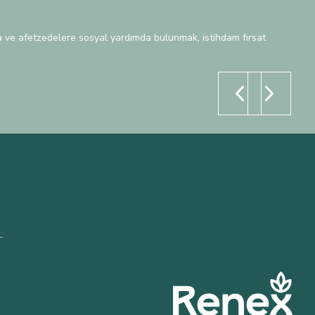
ara ve afetzedelere sosyal yardımda bulunmak, istihdam fırsat