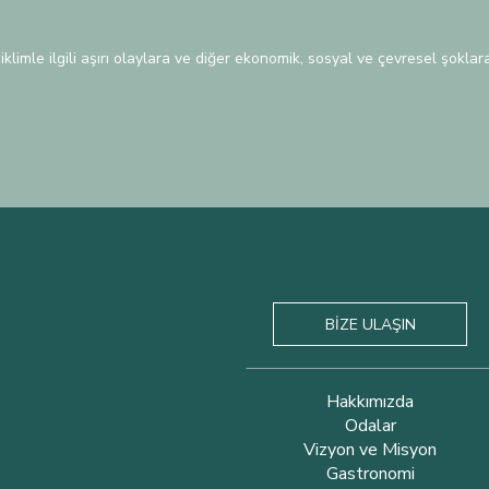
klimle ilgili aşırı olaylara ve diğer ekonomik, sosyal ve çevresel şokl
BİZE ULAŞIN
Hakkımızda
Odalar
Vizyon ve Misyon
Gastronomi