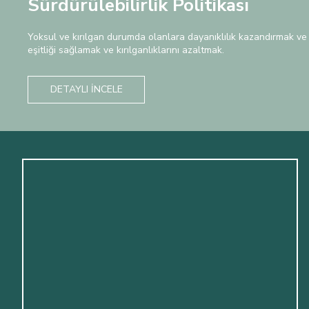
Sürdürülebilirlik Politikası
Yoksul ve kırılgan durumda olanlara dayanıklılık kazandırmak ve i
eşitliği sağlamak ve kırılganlıklarını azaltmak.
DETAYLI İNCELE