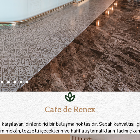
Cafe de Renex
rşılayan, dinlendirici bir buluşma noktasıdır. Sabah kahvaltısı için 
n mekân, lezzetli içeceklerin ve hafif atıştırmalıkların tadını çık