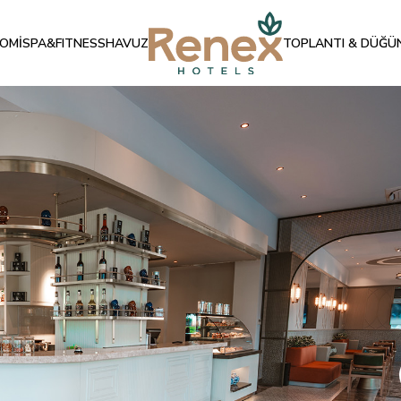
OMİ
SPA&FITNESS
HAVUZ
TOPLANTI & DÜĞÜ