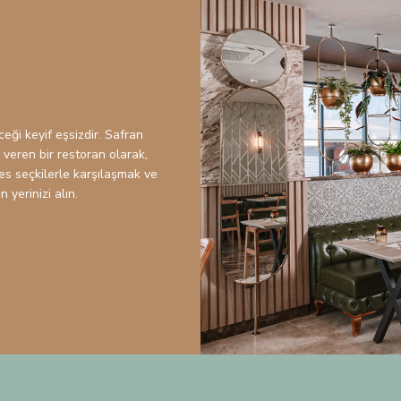
eği keyif eşsizdir. Safran
ı veren bir restoran olarak,
s seçkilerle karşılaşmak ve
 yerinizi alın.